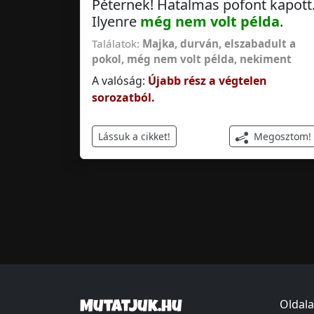
Péternek! Hatalmas pofont kapott
Ilyenre
még nem volt példa
.
Találatok:
Majka
,
durván
,
elszabadult a
pokol
,
még nem volt példa
,
nekiment
A valóság:
Újabb rész a végtelen
sorozatból.
Megosztom!
Lássuk a cikket!
Oldala
Mutatjuk.hu