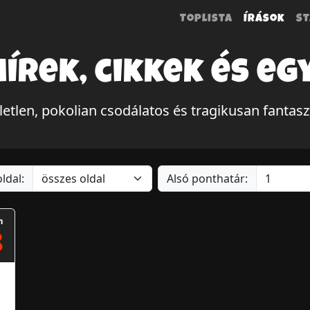
Toplista
Írások
St
hírek, cikkek és eg
len, pokolian csodálatos és tragikusan fantasz
ldal:
Alsó ponthatár:
m
8