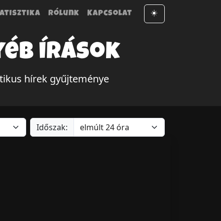
atisztika
Rólunk
Kapcsolat
☀️
yéb írások
tikus hírek gyűjteménye
Időszak: