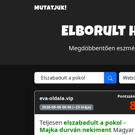
Mutatjuk!
Elborult 
Megdöbbentően eszmélet
Webo
Pontszá
eva-oldala.vip
2026-08-06 06:46 (~23 órája)
Teljesen
elszabadult a pokol
–
Majka
durván
nekiment
Magyar