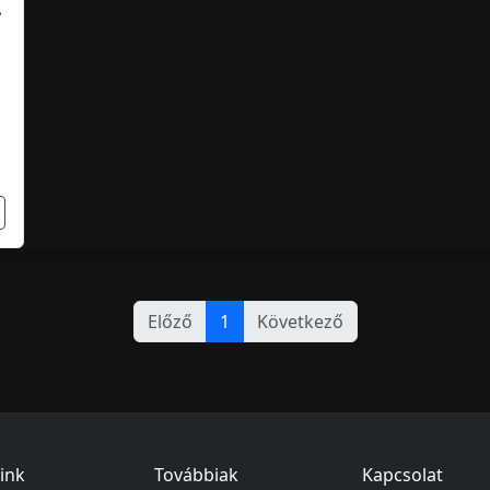
.
Előző
1
Következő
ink
Továbbiak
Kapcsolat