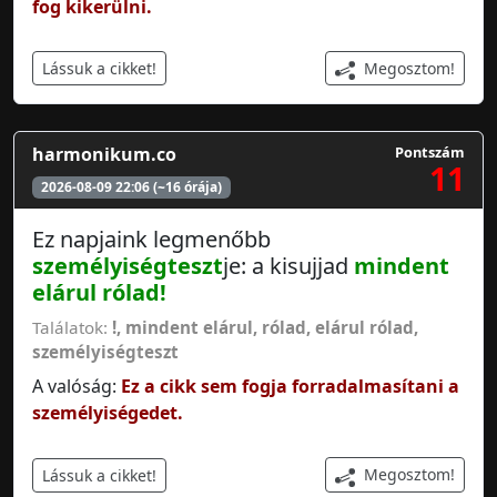
fog kikerülni.
Megosztom!
Lássuk a cikket!
harmonikum.co
Pontszám
11
2026-08-09 22:06 (~16 órája)
Ez napjaink legmenőbb
személyiségteszt
je: a kisujjad
mindent
elárul
rólad
!
Találatok:
!
,
mindent elárul
,
rólad
,
elárul rólad
,
személyiségteszt
A valóság:
Ez a cikk sem fogja forradalmasítani a
személyiségedet.
Megosztom!
Lássuk a cikket!