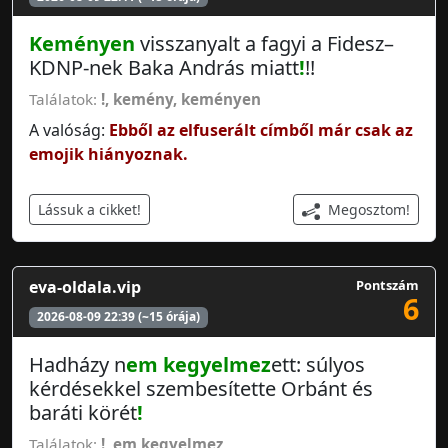
Keményen
visszanyalt a fagyi a Fidesz–
KDNP-nek Baka András miatt
!
!!
Találatok:
!
,
kemény
,
keményen
A valóság:
Ebből az elfuserált címből már csak az
emojik hiányoznak.
Megosztom!
Lássuk a cikket!
eva-oldala.vip
Pontszám
6
2026-08-09 22:39 (~15 órája)
Hadházy n
em kegyelmez
ett: súlyos
kérdésekkel szembesítette Orbánt és
baráti körét
!
Találatok:
!
,
em kegyelmez