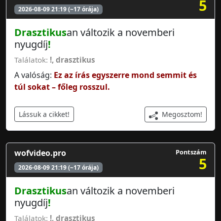
5
2026-08-09 21:19 (~17 órája)
Drasztikus
an változik a novemberi
nyugdíj
!
Találatok:
!
,
drasztikus
A valóság:
Ez az írás egyszerre mond semmit és
túl sokat – főleg rosszul.
Megosztom!
Lássuk a cikket!
wofvideo.pro
Pontszám
5
2026-08-09 21:19 (~17 órája)
Drasztikus
an változik a novemberi
nyugdíj
!
Találatok:
!
,
drasztikus