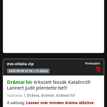
eva-oldala.vip
Pontszám
9
2026-08-09 22:34 (~15 órája)
Drámai hír
érkezett Novák Katalinról
!
Lannert Judit jelentette be!!!
Találatok:
!
,
Dráma
,
drámai
,
drámai hír
A valóság:
Lassan már minden dráma időzítve