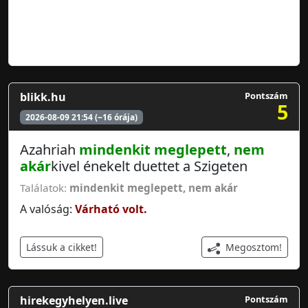
blikk.hu
Pontszám
5
2026-08-09 21:54 (~16 órája)
Azahriah
mindenkit meglepett
,
nem
akár
kivel énekelt duettet a Szigeten
Találatok:
mindenkit meglepett
,
nem akár
A valóság:
Várható volt.
Megosztom!
Lássuk a cikket!
hirekegyhelyen.live
Pontszám