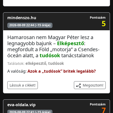
mindenszo.hu
Pontszám
5
2026-08-09 22:44 (~15 órája)
Hamarosan nem Magyar Péter lesz a
legnagyobb bajunk –
Elképesztő
:
megfordult a Föld „motorja” a Csendes-
óceán alatt, a
tudósok
tanácstalanok
Találatok:
elképesztő
,
tudósok
A valóság:
Azok a „tudósok” britek legalább?
Megosztom!
Lássuk a cikket!
eva-oldala.vip
Pontszám
7
2026-08-09 22:41 (~15 órája)