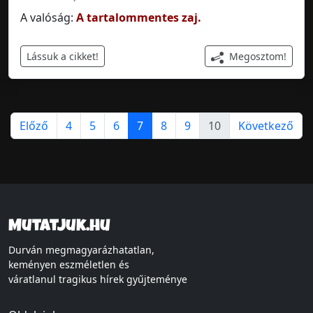
A valóság:
A tartalommentes zaj.
Megosztom!
Lássuk a cikket!
Előző
4
5
6
7
8
9
10
Következő
Mutatjuk.hu
Durván megmagyarázhatatlan,
keményen eszméletlen és
váratlanul tragikus hírek gyűjteménye