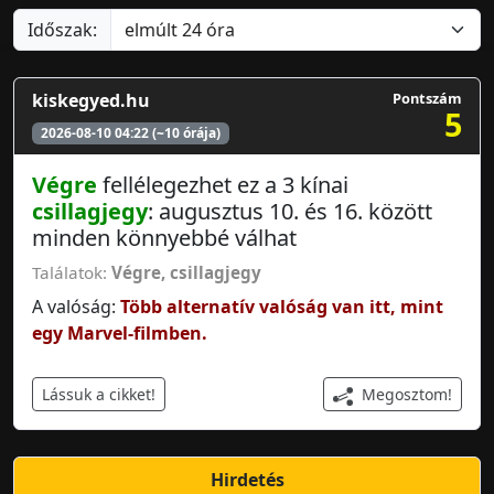
Időszak:
kiskegyed.hu
Pontszám
5
2026-08-10 04:22 (~10 órája)
Végre
fellélegezhet ez a 3 kínai
csillagjegy
: augusztus 10. és 16. között
minden könnyebbé válhat
Találatok:
Végre
,
csillagjegy
A valóság:
Több alternatív valóság van itt, mint
egy Marvel-filmben.
Megosztom!
Lássuk a cikket!
Hirdetés