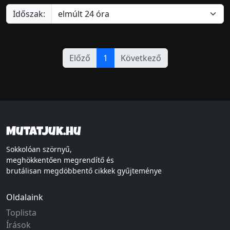
Időszak:
Előző
1
Következő
Mutatjuk.hu
Sokkolóan szörnyű,
meghökkentően megrendítő és
brutálisan megdöbbentő cikkek gyűjteménye
Oldalaink
Toplista
Írások