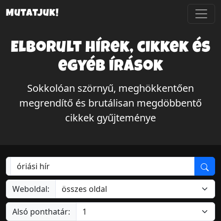
Mutatjuk!
Elborult hírek, cikkek és
egyéb írások
Sokkolóan szörnyű, meghökkentően
megrendítő és brutálisan megdöbbentő
cikkek gyűjteménye
Weboldal:
Alsó ponthatár: