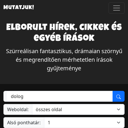
Mutatjuk!
Elborult hírek, cikkek és
egyéb írások
Szürreálisan fantasztikus, drámaian szörnyű
és megrendítően mérhetetlen írások
gyűjteménye
Weboldal:
Alsó ponthatár: