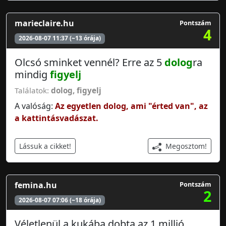
marieclaire.hu
Pontszám
4
2026-08-07 11:37 (~13 órája)
Olcsó sminket vennél? Erre az 5
dolog
ra
mindig
figyelj
Találatok:
dolog
,
figyelj
A valóság:
Az egyetlen dolog, ami "érted van", az
a kattintásvadászat.
Megosztom!
Lássuk a cikket!
femina.hu
Pontszám
2
2026-08-07 07:06 (~18 órája)
Véletlenül a kukába dobta az 1 millió