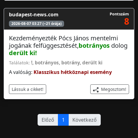
budapest-news.com
Pontszám
8
2026-08-07 03:27 (~21 órája)
Kezdeményezték Pócs János mentelmi
jogának felfüggesztését,
botrányos
dolog
derült ki
!
Találatok:
!
,
botrányos
,
botrány
,
derült ki
A valóság:
Klasszikus hétköznapi esemény
Megosztom!
Lássuk a cikket!
Előző
1
Következő