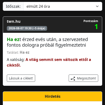
Időszak:
twn.hu
Pontszám
1
2026-08-07 19:30 (~5 órája)
Ha ez
t érzed evés után, a szervezeted
fontos dologra próbál figyelmeztetni
Találat:
Ha ez
A valóság:
A világ semmit sem változik ettől a
cikktől.
Megosztom!
Lássuk a cikket!
Hirdetés