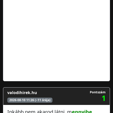
valodihirek.hu
Pontszám
1
2026-08-10 11:26 (~11 órája)
Inkább nem akarod látni, m
ennyibe