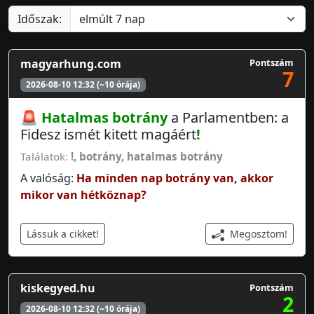
Időszak:
magyarhung.com
Pontszám
7
2026-08-10 12:32 (~10 órája)
🚨
Hatalmas botrány
a Parlamentben: a
Fidesz ismét kitett magáért
!
Találatok:
!
,
botrány
,
hatalmas botrány
A valóság:
Ha minden nap botrány van, akkor
mikor van hétköznap?
Megosztom!
Lássuk a cikket!
kiskegyed.hu
Pontszám
2
2026-08-10 12:32 (~10 órája)