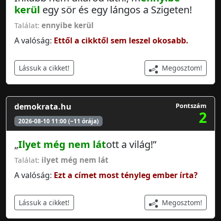
kerül
egy sör és egy lángos a Szigeten!
Találat:
ennyibe kerül
A valóság:
Ettől a cikktől sem leszel okosabb.
Megosztom!
Lássuk a cikket!
demokrata.hu
Pontszám
2
2026-08-10 11:00 (~11 órája)
„
Ilyet még nem lát
ott a világ!”
Találat:
ilyet még nem lát
A valóság:
Ezt a címet most tényleg ember írta?
Megosztom!
Lássuk a cikket!