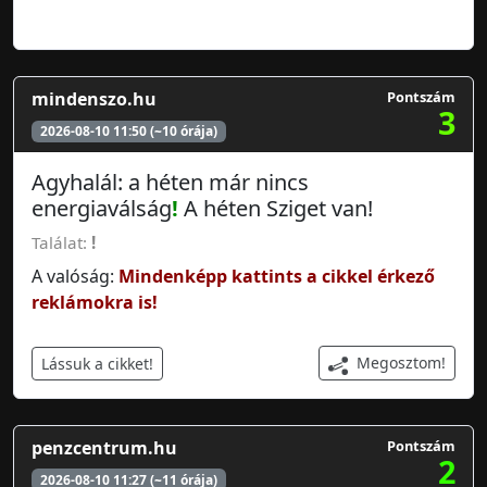
mindenszo.hu
Pontszám
3
2026-08-10 11:50 (~10 órája)
Agyhalál: a héten már nincs
energiaválság
!
A héten Sziget van!
Találat:
!
A valóság:
Mindenképp kattints a cikkel érkező
reklámokra is!
Megosztom!
Lássuk a cikket!
penzcentrum.hu
Pontszám
2
2026-08-10 11:27 (~11 órája)