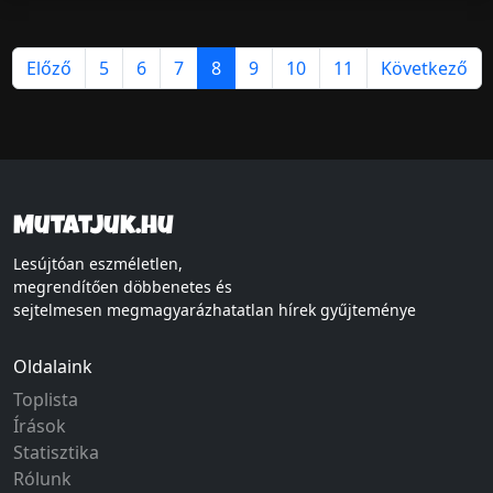
Előző
5
6
7
8
9
10
11
Következő
Mutatjuk.hu
Lesújtóan eszméletlen,
megrendítően döbbenetes és
sejtelmesen megmagyarázhatatlan hírek gyűjteménye
Oldalaink
Toplista
Írások
Statisztika
Rólunk