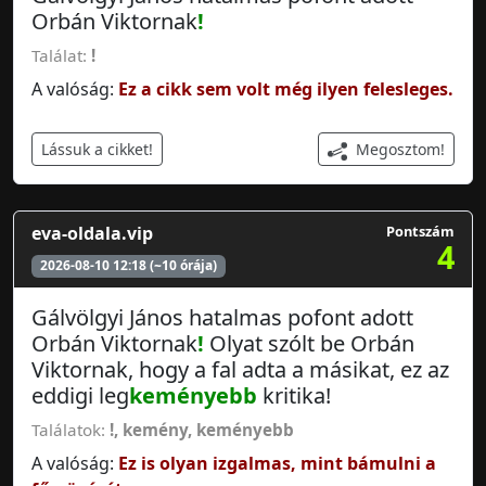
Orbán Viktornak
!
Találat:
!
A valóság:
Ez a cikk sem volt még ilyen felesleges.
Megosztom!
Lássuk a cikket!
eva-oldala.vip
Pontszám
4
2026-08-10 12:18 (~10 órája)
Gálvölgyi János hatalmas pofont adott
Orbán Viktornak
!
Olyat szólt be Orbán
Viktornak, hogy a fal adta a másikat, ez az
eddigi leg
keményebb
kritika!
Találatok:
!
,
kemény
,
keményebb
A valóság:
Ez is olyan izgalmas, mint bámulni a