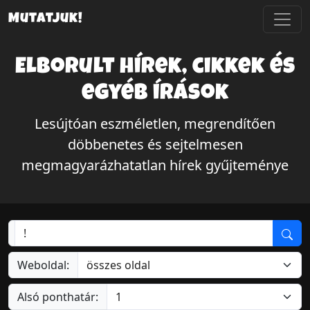
Mutatjuk!
Elborult hírek, cikkek és
egyéb írások
Lesújtóan eszméletlen, megrendítően
döbbenetes és sejtelmesen
megmagyarázhatatlan hírek gyűjteménye
Weboldal:
Alsó ponthatár: