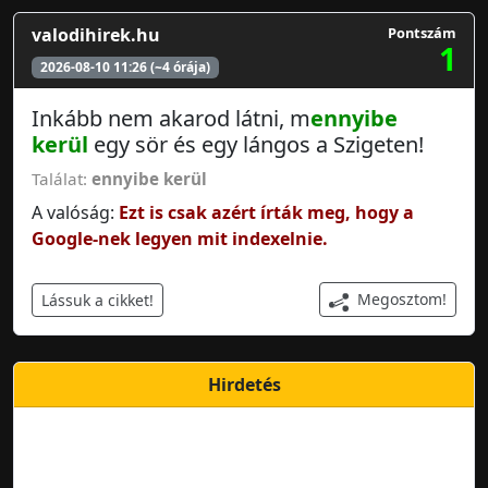
valodihirek.hu
Pontszám
1
2026-08-10 11:26 (~4 órája)
Inkább nem akarod látni, m
ennyibe
kerül
egy sör és egy lángos a Szigeten!
Találat:
ennyibe kerül
A valóság:
Ezt is csak azért írták meg, hogy a
Google-nek legyen mit indexelnie.
Megosztom!
Lássuk a cikket!
Hirdetés