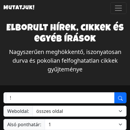
Mutatjuk!
Elborult hírek, cikkek és
egyéb írások
Nagyszerűen meghökkentő, iszonyatosan
durva és pokolian felfoghatatlan cikkek
gyűjteménye
Weboldal:
Alsó ponthatár: