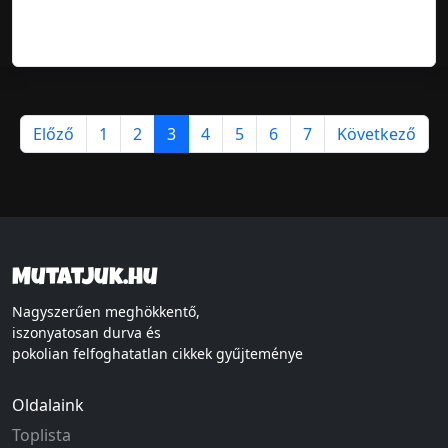
Előző
1
2
3
4
5
6
7
Következő
Mutatjuk.hu
Nagyszerűen meghökkentő,
iszonyatosan durva és
pokolian felfoghatatlan cikkek gyűjteménye
Oldalaink
Toplista