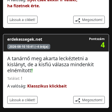
ha fizetnek érte.
Megosztom!
Lássuk a cikket!
erdekessegek.net
Pontszám
4
2026-08-10 10:41 (~4 órája)
A tanárnő meg akarta leckéztetni a
kislányt, de a kisfiú válasza mindenkit
elnémított
!
Találat:
!
A valóság:
Klasszikus klickbait
Megosztom!
Lássuk a cikket!