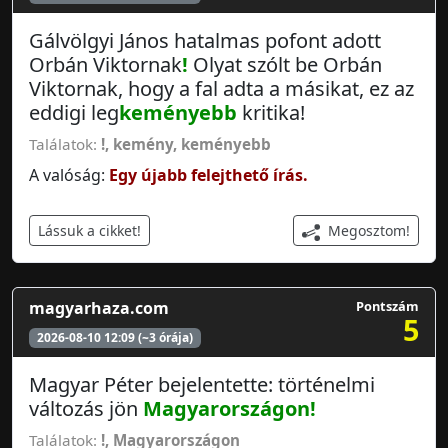
Gálvölgyi János hatalmas pofont adott
Orbán Viktornak
!
Olyat szólt be Orbán
Viktornak, hogy a fal adta a másikat, ez az
eddigi leg
keményebb
kritika!
Találatok:
!
,
kemény
,
keményebb
A valóság:
Egy újabb felejthető írás.
Megosztom!
Lássuk a cikket!
magyarhaza.com
Pontszám
5
2026-08-10 12:09 (~3 órája)
Magyar Péter bejelentette: történelmi
változás jön
Magyarországon
!
Találatok:
!
,
Magyarországon