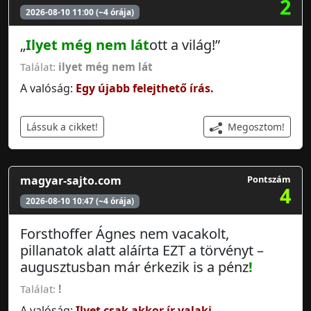
2
2026-08-10 11:00 (~4 órája)
„
Ilyet még nem lát
ott a világ!”
Találat:
ilyet még nem lát
A valóság:
Egy újabb felejthető írás.
Megosztom!
Lássuk a cikket!
magyar-sajto.com
Pontszám
4
2026-08-10 10:47 (~4 órája)
Forsthoffer Ágnes nem vacakolt,
pillanatok alatt aláírta EZT a törvényt –
augusztusban már érkezik is a pénz
!
Találat:
!
A valóság:
Ilyet csak akkor ír valaki,