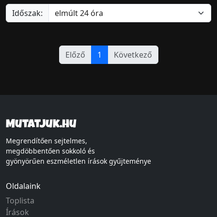
Időszak:
Előző
1
Következő
Mutatjuk.hu
Megrendítően sejtelmes,
megdöbbentően sokkoló és
gyönyörűen eszméletlen írások gyűjteménye
Oldalaink
Toplista
Írások