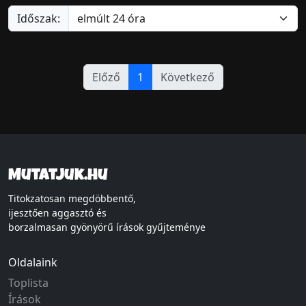
Időszak:
Előző
1
Következő
Mutatjuk.hu
Titokzatosan megdöbbentő,
ijesztően aggasztó és
borzalmasan gyönyörű írások gyűjteménye
Oldalaink
Toplista
Írások