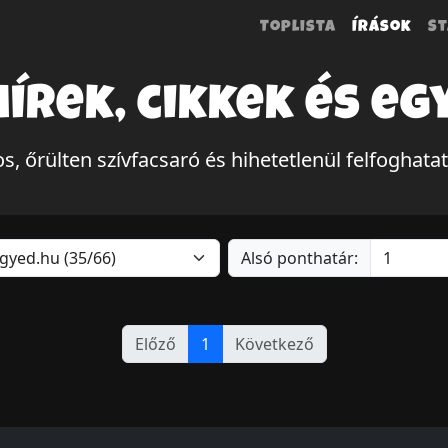
Toplista
Írások
St
hírek, cikkek és eg
s, őrülten szívfacsaró és hihetetlenül felfoghata
Alsó ponthatár:
Előző
1
Következő