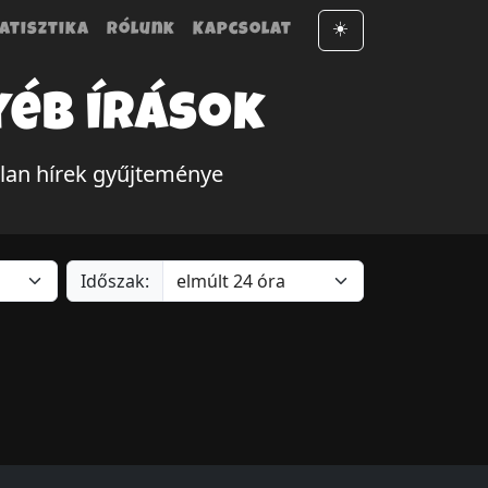
atisztika
Rólunk
Kapcsolat
☀️
yéb írások
tlan hírek gyűjteménye
Időszak: