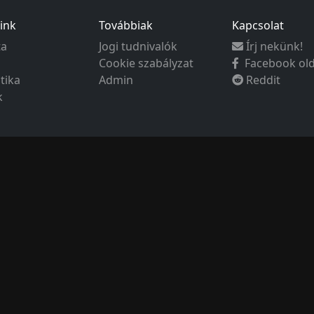
ink
Továbbiak
Kapcsolat
ta
Jogi tudnivalók
Írj nekünk!
Cookie szabályzat
Facebook ol
ztika
Admin
Reddit
k