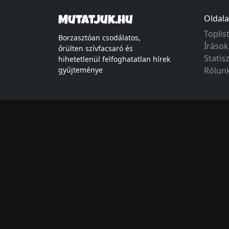
Oldala
Mutatjuk.hu
Toplis
Borzasztóan csodálatos,
Írások
őrülten szívfacsaró és
Statis
hihetetlenül felfoghatatlan hírek
gyűjteménye
Rólun