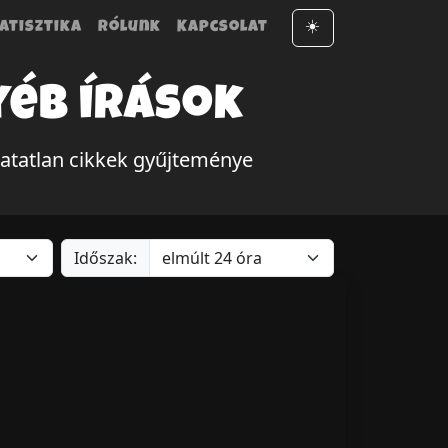
atisztika
Rólunk
Kapcsolat
☀️
yéb írások
atatlan cikkek gyűjteménye
Időszak: