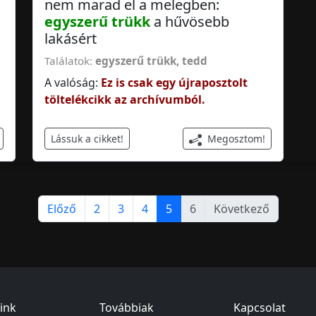
nem marad el a melegben:
egyszerű trükk
a hűvösebb
lakásért
Találatok:
egyszerű trükk
,
tedd
A valóság:
Ez is csak egy újraposztolt
töltelékcikk az archívumból.
Megosztom!
Lássuk a cikket!
Előző
2
3
4
5
6
Következő
ink
Továbbiak
Kapcsolat