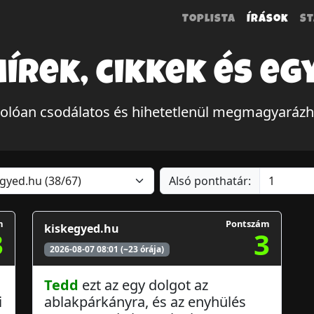
Toplista
Írások
St
hírek, cikkek és eg
olóan csodálatos és hihetetlenül megmagyarázh
Alsó ponthatár:
m
Pontszám
kiskegyed.hu
3
3
2026-08-07 08:01 (~23 órája)
Tedd
ezt az egy dolgot az
i
ablakpárkányra, és az enyhülés