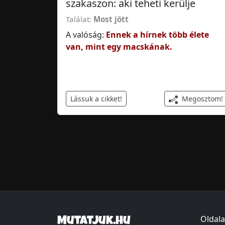
szakaszon: aki teheti kerülje
Találat:
Most jött
A valóság:
Ennek a hírnek több élete
van, mint egy macskának.
Megosztom!
Lássuk a cikket!
Oldala
Mutatjuk.hu