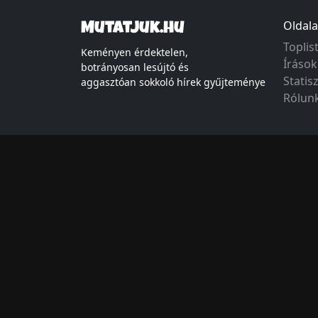
Oldala
Mutatjuk.hu
Toplis
Keményen érdektelen,
Írások
botrányosan lesújtó és
Statis
aggasztóan sokkoló hírek gyűjteménye
Rólun