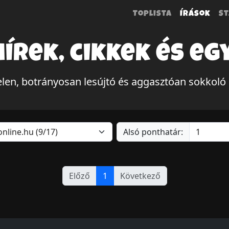
Toplista
Írások
St
hírek, cikkek és eg
en, botrányosan lesújtó és aggasztóan sokkoló
Alsó ponthatár:
Előző
1
Következő