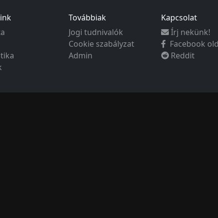
ink
Továbbiak
Kapcsolat
ta
Jogi tudnivalók
Írj nekünk!
Cookie szabályzat
Facebook ol
ztika
Admin
Reddit
k