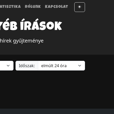
atisztika
Rólunk
Kapcsolat
☀️
yéb írások
 hírek gyűjteménye
Időszak: