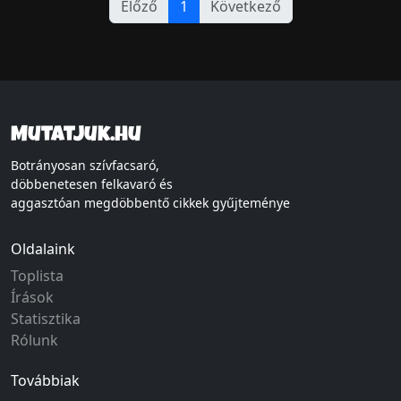
Előző
1
Következő
Mutatjuk.hu
Botrányosan szívfacsaró,
döbbenetesen felkavaró és
aggasztóan megdöbbentő cikkek gyűjteménye
Oldalaink
Toplista
Írások
Statisztika
Rólunk
Továbbiak