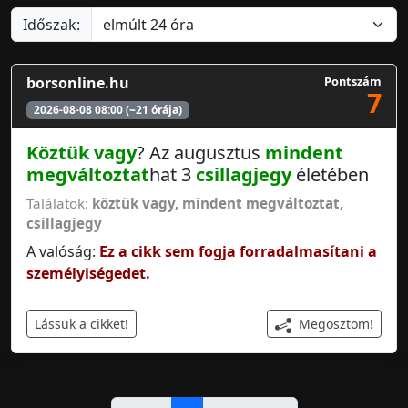
Időszak:
borsonline.hu
Pontszám
7
2026-08-08 08:00 (~21 órája)
Köztük vagy
? Az augusztus
mindent
megváltoztat
hat 3
csillagjegy
életében
Találatok:
köztük vagy
,
mindent megváltoztat
,
csillagjegy
A valóság:
Ez a cikk sem fogja forradalmasítani a
személyiségedet.
Megosztom!
Lássuk a cikket!