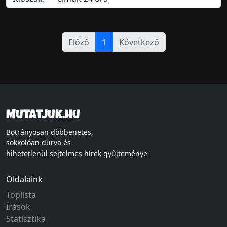
Előző
1
Következő
Mutatjuk.hu
Botrányosan döbbenetes,
sokkolóan durva és
hihetetlenül sejtelmes hírek gyűjteménye
Oldalaink
Toplista
Írások
Statisztika