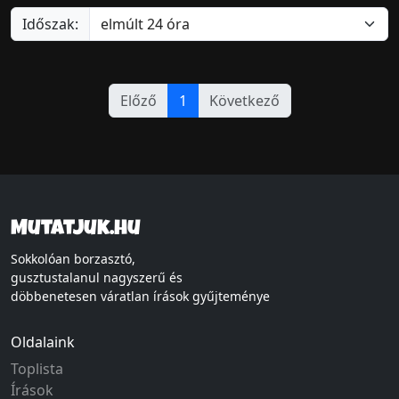
Időszak:
Előző
1
Következő
Mutatjuk.hu
Sokkolóan borzasztó,
gusztustalanul nagyszerű és
döbbenetesen váratlan írások gyűjteménye
Oldalaink
Toplista
Írások