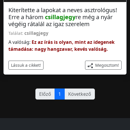
Kiterítette a lapokat a neves asztrológus!
Erre a három
csillagjegy
re még a nyár
végéig rátalál az igaz szerelem
Találat:
csillagjegy
A valóság:
Ez az írás is olyan, mint az idegenek
támadása: nagy hangzavar, kevés valóság.
Megosztom!
Lássuk a cikket!
Előző
1
Következő