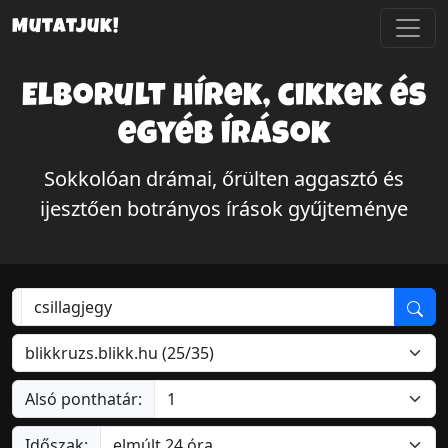
Mutatjuk!
Elborult hírek, cikkek és
egyéb írások
Sokkolóan drámai, őrülten aggasztó és
ijesztően botrányos írások gyűjteménye
Alsó ponthatár:
Időszak: