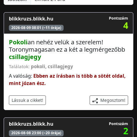
blikkruzs.blikk.hu
Pontszám
4
2026-08-09 08:01 (~11 órája)
Pokoli
an nehéz velük a szerelem!
Toronymagasan ez a két a legmérgezőbb
csillagjegy
Találatok:
pokoli
,
csillagjegy
A valóság:
Ebben az írásban is több a sötét oldal,
mint józan ész.
Megosztom!
Lássuk a cikket!
blikkruzs.blikk.hu
Pontszám
2
2026-08-08 23:00 (~20 órája)