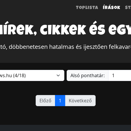
Toplista
Írások
St
hírek, cikkek és eg
ztó, döbbenetesen hatalmas és ijesztően felkava
Alsó ponthatár:
Előző
1
Következő