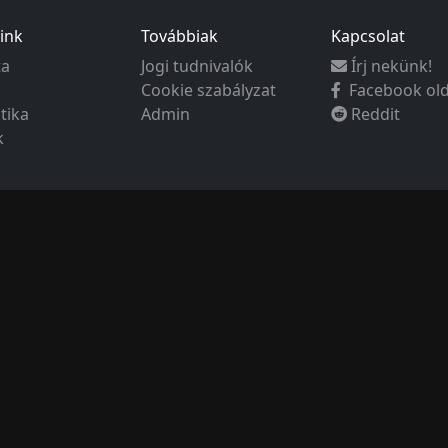
ink
Továbbiak
Kapcsolat
ta
Jogi tudnivalók
Írj nekünk!
Cookie szabályzat
Facebook ol
ztika
Admin
Reddit
k