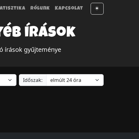
atisztika
Rólunk
Kapcsolat
☀️
yéb írások
ró írások gyűjteménye
Időszak: