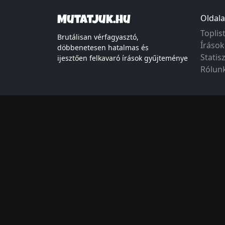
Oldala
Mutatjuk.hu
Toplis
Brutálisan vérfagyasztó,
Írások
döbbenetesen hatalmas és
Statis
ijesztően felkavaró írások gyűjteménye
Rólun