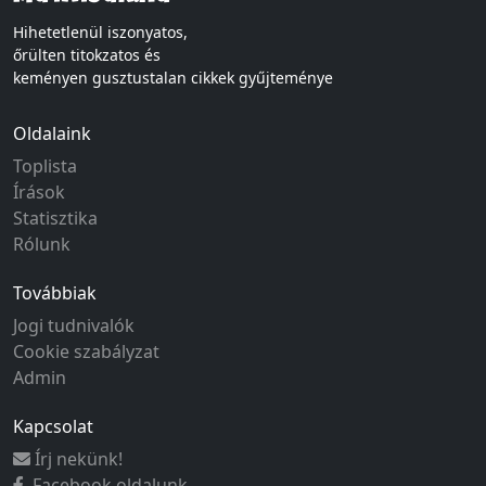
Hihetetlenül iszonyatos,
őrülten titokzatos és
keményen gusztustalan cikkek gyűjteménye
Oldalaink
Toplista
Írások
Statisztika
Rólunk
Továbbiak
Jogi tudnivalók
Cookie szabályzat
Admin
Kapcsolat
Írj nekünk!
Facebook oldalunk