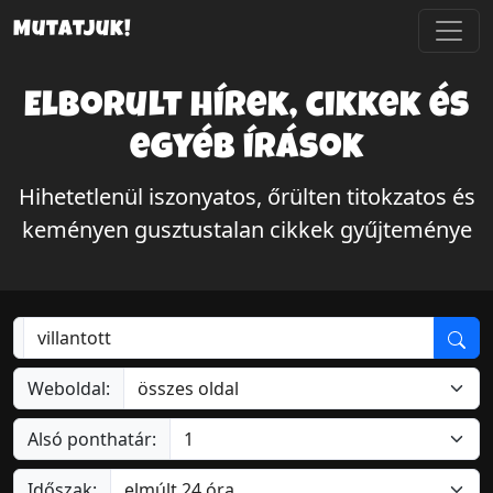
Mutatjuk!
Elborult hírek, cikkek és
egyéb írások
Hihetetlenül iszonyatos, őrülten titokzatos és
keményen gusztustalan cikkek gyűjteménye
Weboldal:
Alsó ponthatár:
Időszak: