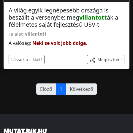
A világ egyik legnépesebb országa is
beszállt a versenybe: meg
villantott
ák a
félelmetes saját fejlesztésű USV-t
Találat:
villantott
A valóság:
Neki se volt jobb dolga.
Megosztom!
Lássuk a cikket!
Előző
1
Következő
Mutatjuk.hu