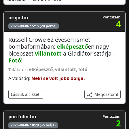
origo.hu
Pontszám
4
2026-08-06 15:15 (20 perce)
Russell Crowe 62 évesen ismét
bombaformában:
elképesztő
en nagy
bicepszet
villantott
a Gladiátor sztárja –
Fotó
!
Találatok:
elképesztő
,
villantott
,
fotó
A valóság:
Neki se volt jobb dolga.
Megosztom!
Lássuk a cikket!
portfolio.hu
Pontszám
2
2026-08-06 10:29 (~5 órája)