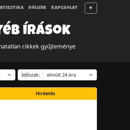
atisztika
Rólunk
Kapcsolat
☀️
yéb írások
hatatlan cikkek gyűjteménye
Időszak:
Hirdetés