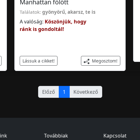
Manhattan fölött
Találatok:
gyönyörű
,
akarsz
,
te is
A valóság:
Köszönjük, hogy
ránk is gondoltál!
Megosztom!
Lássuk a cikket!
Előző
1
Következő
ink
Továbbiak
Kapcsolat