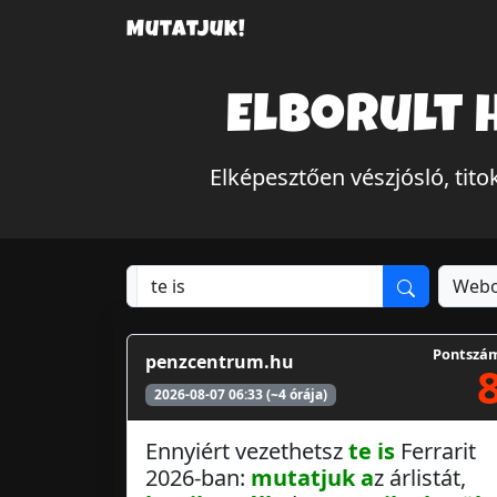
Mutatjuk!
Elborult 
Elképesztően vészjósló, ti
Webo
Pontszá
penzcentrum.hu
2026-08-07 06:33 (~4 órája)
Ennyiért vezethetsz
te is
Ferrarit
2026-ban:
mutatjuk a
z árlistát,