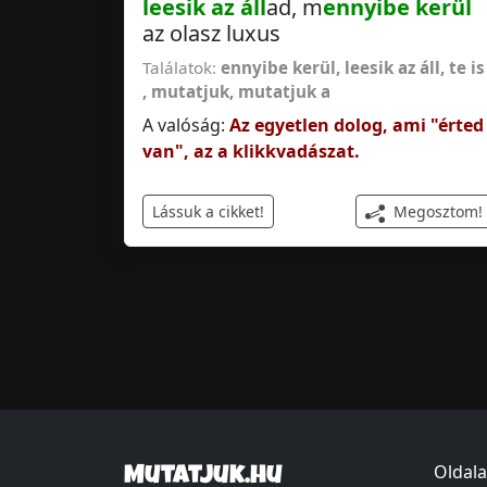
leesik az áll
ad, m
ennyibe kerül
az olasz luxus
Találatok:
ennyibe kerül
,
leesik az áll
,
te is
,
mutatjuk
,
mutatjuk a
A valóság:
Az egyetlen dolog, ami "érted
van", az a klikkvadászat.
Megosztom!
Lássuk a cikket!
Oldala
Mutatjuk.hu