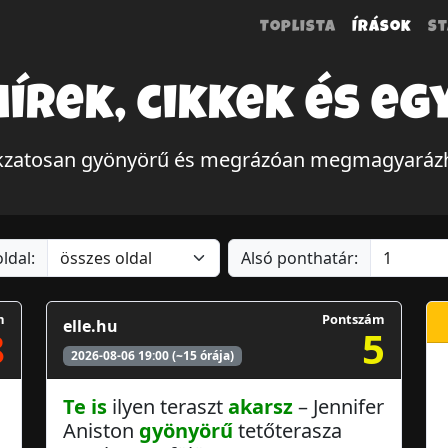
Toplista
Írások
St
hírek, cikkek és eg
tokzatosan gyönyörű és megrázóan megmagyaráz
ldal:
Alsó ponthatár:
m
Pontszám
elle.hu
8
5
2026-08-06 19:00 (~15 órája)
Te is
ilyen teraszt
akarsz
– Jennifer
Aniston
gyönyörű
tetőterasza