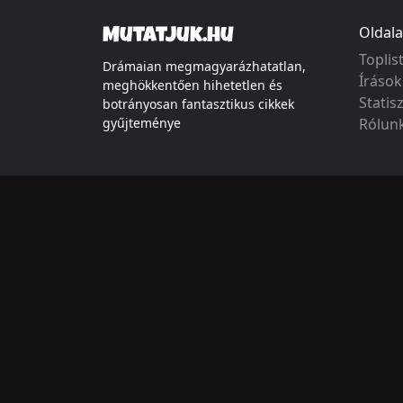
Oldala
Mutatjuk.hu
Toplis
Drámaian megmagyarázhatatlan,
Írások
meghökkentően hihetetlen és
Statis
botrányosan fantasztikus cikkek
gyűjteménye
Rólun