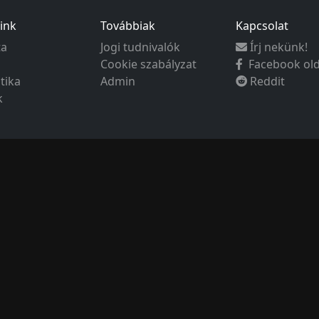
ink
Továbbiak
Kapcsolat
ta
Jogi tudnivalók
Írj nekünk!
Cookie szabályzat
Facebook ol
ztika
Admin
Reddit
k