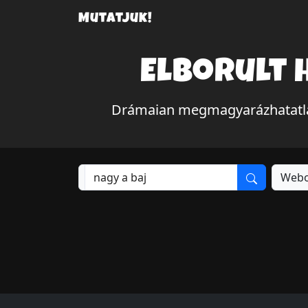
Mutatjuk!
Elborult 
Drámaian megmagyarázhatatlan
Webo