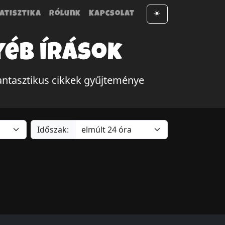
atisztika
Rólunk
Kapcsolat
☀️
yéb írások
ntasztikus cikkek gyűjteménye
Időszak: