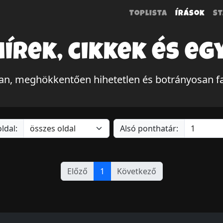
Toplista
Írások
St
hírek, cikkek és eg
, meghökkentően hihetetlen és botrányosan fa
ldal:
Alsó ponthatár:
Előző
1
Következő