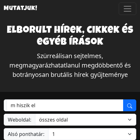
Mutatjuk!
Elborult hírek, cikkek és
egyéb írások
Szürreálisan sejtelmes,
megmagyarázhatatlanul megdöbbentő és
botrányosan brutális hírek gyűjteménye
Weboldal:
Alsó ponthatár: