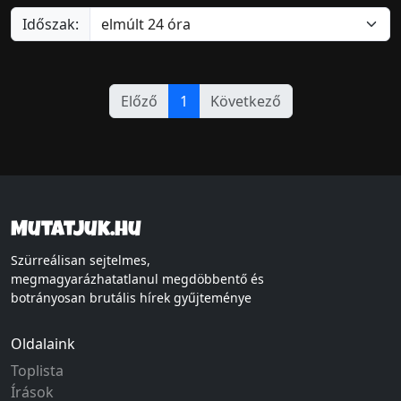
Időszak:
Előző
1
Következő
Mutatjuk.hu
Szürreálisan sejtelmes,
megmagyarázhatatlanul megdöbbentő és
botrányosan brutális hírek gyűjteménye
Oldalaink
Toplista
Írások