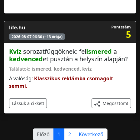
life.hu
Pontszám
5
2026-08-07 06:30 (~13 órája)
Kvíz
sorozatfüggőknek: fel
ismered
a
kedvenced
et pusztán a helyszín alapján?
Találatok:
ismered
,
kedvenced
,
kvíz
A valóság:
Klasszikus reklámba csomagolt
semmi.
Megosztom!
Lássuk a cikket!
Előző
1
2
Következő