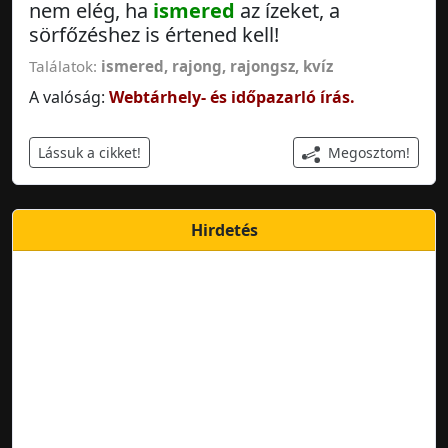
nem elég, ha
ismered
az ízeket, a
sörfőzéshez is értened kell!
Találatok:
ismered
,
rajong
,
rajongsz
,
kvíz
A valóság:
Webtárhely- és időpazarló írás.
Megosztom!
Lássuk a cikket!
Hirdetés