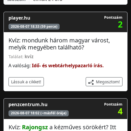
player.hu
Pontszám
2
2026-08-07 18:33 (59 perce)
Kvíz: mondunk három magyar várost,
melyik megyében található?
Találat:
kvíz
A valóság:
Idő- és webtárhelypazarló írás.
Megosztom!
Lássuk a cikket!
penzcentrum.hu
Pontszám
4
2026-08-07 18:02 (~másfél órája)
Kvíz:
Rajongsz
a kézműves sörökért? Itt