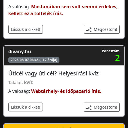
A valóság:
Mostanában sem volt semmi érdekes,
kellett ez a töltelék írás.
Megosztom!
Lássuk a cikket!
divany.hu
Pontszám
2
2026-08-07 06:45 (~12 órája)
Úticél vagy úti cél? Helyesírási kvíz
Találat:
kvíz
A valóság:
Webtárhely- és időpazarló írás.
Megosztom!
Lássuk a cikket!