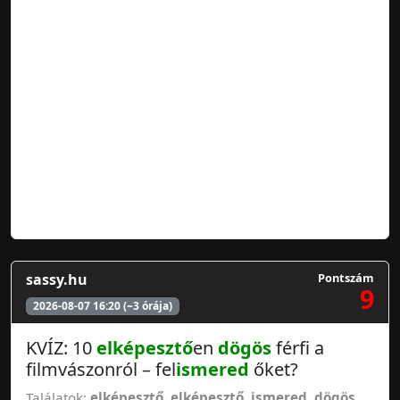
sassy.hu
Pontszám
9
2026-08-07 16:20 (~3 órája)
KVÍZ: 10
elképesztő
en
dögös
férfi a
filmvászonról – fel
ismered
őket?
Találatok:
elképesztő
,
elképesztő
,
ismered
,
dögös
,