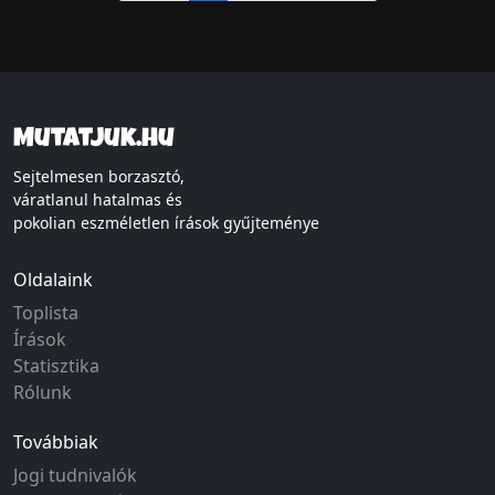
Mutatjuk.hu
Sejtelmesen borzasztó,
váratlanul hatalmas és
pokolian eszméletlen írások gyűjteménye
Oldalaink
Toplista
Írások
Statisztika
Rólunk
Továbbiak
Jogi tudnivalók