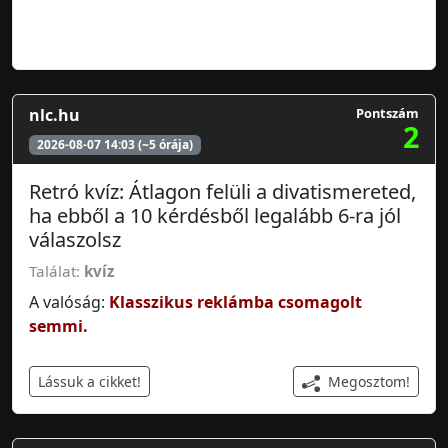
nlc.hu
Pontszám
2
2026-08-07 14:03 (~5 órája)
Retró kvíz: Átlagon felüli a divatismereted,
ha ebből a 10 kérdésből legalább 6-ra jól
válaszolsz
Találat:
kvíz
A valóság:
Klasszikus reklámba csomagolt
semmi.
Megosztom!
Lássuk a cikket!