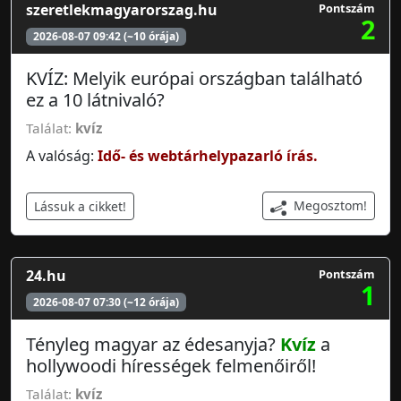
szeretlekmagyarorszag.hu
Pontszám
2
2026-08-07 09:42 (~10 órája)
KVÍZ: Melyik európai országban található
ez a 10 látnivaló?
Találat:
kvíz
A valóság:
Idő- és webtárhelypazarló írás.
Megosztom!
Lássuk a cikket!
24.hu
Pontszám
1
2026-08-07 07:30 (~12 órája)
Tényleg magyar az édesanyja?
Kvíz
a
hollywoodi hírességek felmenőiről!
Találat:
kvíz