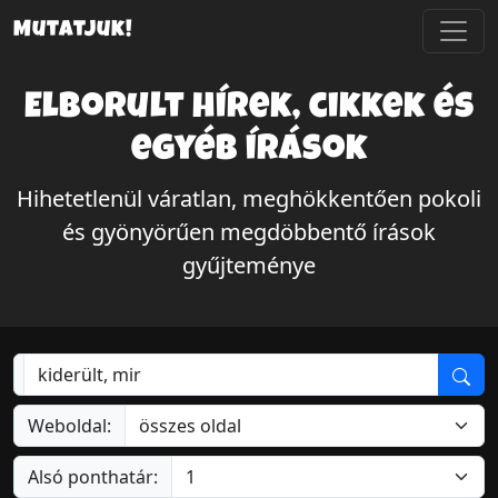
Mutatjuk!
Elborult hírek, cikkek és
egyéb írások
Hihetetlenül váratlan, meghökkentően pokoli
és gyönyörűen megdöbbentő írások
gyűjteménye
Weboldal:
Alsó ponthatár: