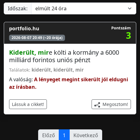
Időszak:
portfolio.hu
Pontszám
3
2026-08-07 20:49 (~20 órája)
Kiderült, mir
e költi a kormány a 6000
milliárd forintos uniós pénzt
Találatok:
kiderült
,
kiderült, mir
A valóság:
A lényeget megint sikerült jól eldugni
az írásban.
Megosztom!
Lássuk a cikket!
Előző
1
Következő