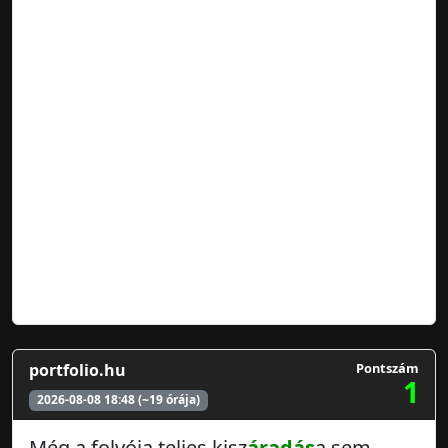
portfolio.hu
Pontszám
1
2026-08-08 18:48 (~19 órája)
Még a folyója teljes kisz
áradás
a sem