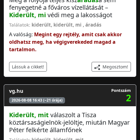
fenyegetné a főváros vízellátását –
Kiderült, mi
védi meg a lakosságot
Találatok:
kiderült
,
kiderült, mi
,
áradás
A valóság:
Megint egy rejtély, amit csak akkor
oldhatsz meg, ha végigverekeded magad a
tartalmon.
Megosztom!
Lássuk a cikket!
vg.hu
Pontszám
2
2026-08-08 16:43 (~21 órája)
Kiderült, mit
válaszolt a Tisza
köztársaságielnök-jelöltje, miután Magyar
Péter felkérte államfőnek
Találatok:
kiderült
,
kiderült, mit