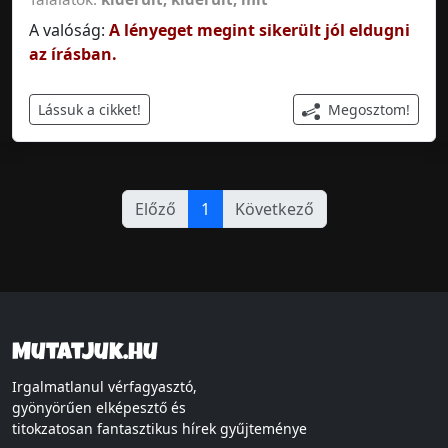
A valóság:
A lényeget megint sikerült jól eldugni
az írásban.
Megosztom!
Lássuk a cikket!
Előző
1
Következő
Mutatjuk.hu
Irgalmatlanul vérfagyasztó,
gyönyörűen elképesztő és
titokzatosan fantasztikus hírek gyűjteménye