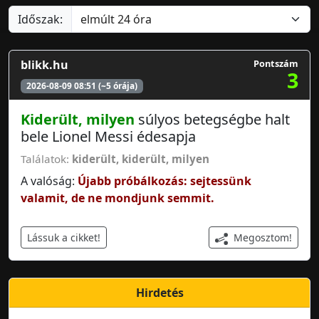
Időszak:
blikk.hu
Pontszám
3
2026-08-09 08:51 (~5 órája)
Kiderült, milyen
súlyos betegségbe halt
bele Lionel Messi édesapja
Találatok:
kiderült
,
kiderült, milyen
A valóság:
Újabb próbálkozás: sejtessünk
valamit, de ne mondjunk semmit.
Megosztom!
Lássuk a cikket!
Hirdetés