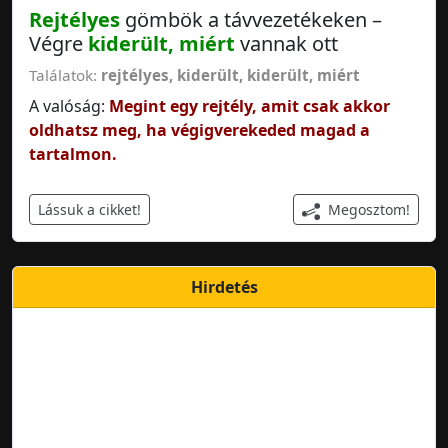
Rejtélyes
gömbök a távvezetékeken –
Végre
kiderült, miért
vannak ott
Találatok:
rejtélyes
,
kiderült
,
kiderült, miért
A valóság:
Megint egy rejtély, amit csak akkor
oldhatsz meg, ha végigverekeded magad a
tartalmon.
Megosztom!
Lássuk a cikket!
Hirdetés