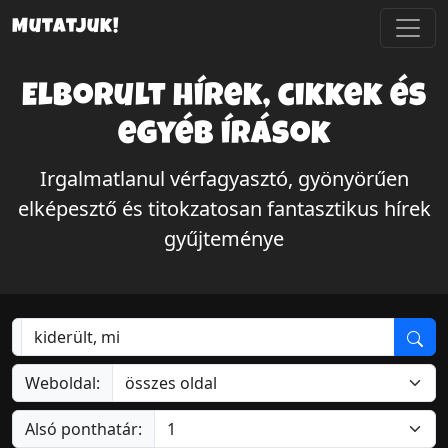
Mutatjuk!
Elborult hírek, cikkek és
egyéb írások
Irgalmatlanul vérfagyasztó, gyönyörűen
elképesztő és titokzatosan fantasztikus hírek
gyűjteménye
Weboldal:
Alsó ponthatár: