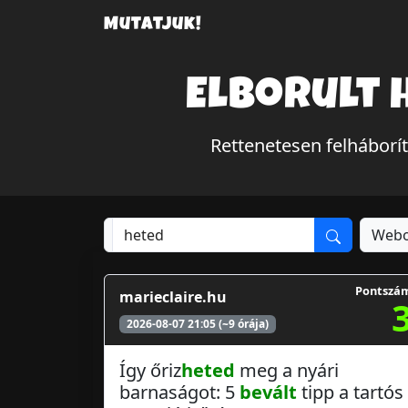
Mutatjuk!
Elborult 
Rettenetesen felháborí
Webo
Pontszá
marieclaire.hu
2026-08-07 21:05 (~9 órája)
Így őriz
heted
meg a nyári
barnaságot: 5
bevált
tipp a tartós