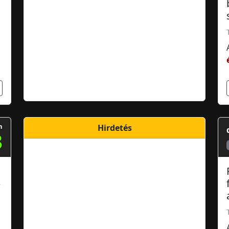
m
Hirdetés
3
–