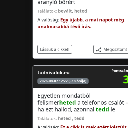
aranyló bőrért
Találatok:
bevált
,
heted
A valóság:
Egy újabb, a mai napot még
unalmasabbá tévő írás.
Megosztom!
Lássuk a cikket!
Pontszá
tudnivalok.eu
2026-08-07 12:22 (~18 órája)
Egyetlen mondatból
felismer
heted
a telefonos csalót 
ha ezt hallod, azonnal
tedd
le
Találatok:
heted
,
tedd
A valóság:
Ez a cikk is csak azért készült,