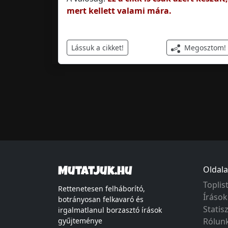
mert kellett valami mára.
Megosztom!
Lássuk a cikket!
Oldala
Mutatjuk.hu
Toplis
Rettenetesen felháborító,
Írások
botrányosan felkavaró és
Statis
irgalmatlanul borzasztó írások
gyűjteménye
Rólun