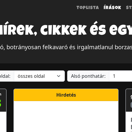
Toplista
Írások
St
hírek, cikkek és eg
tó, botrányosan felkavaró és irgalmatlanul borza
ldal:
Alsó ponthatár:
m
Hirdetés
3