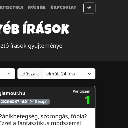
atisztika
Rólunk
Kapcsolat
☀️
yéb írások
sztó írások gyűjteménye
Időszak:
Pontszám
glamour.hu
1
2026-08-07 16:01 (~15 órája)
Pánikbetegség, szorongás, fóbia?
Ezzel a fantasztikus módszerrel