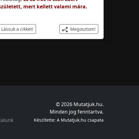
született, mert kellett valami mára.
Megosztom!
Lássuk a cikket!
© 2026 Mutatjuk.hu.
Minden jog fenntartva.
dalunk
Készítette: A Mutatjuk.hu csapata