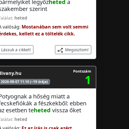
bármelyiket legyőz
heted
a
szakember szerint
Találat:
heted
A valóság:
Mostanában sem volt semmi
érdekes, kellett ez a töltelék cikk.
Megosztom!
Lássuk a cikket!
Pontszám
divany.hu
1
2026-08-07 11:10 (~19 órája)
Potyognak a hőség miatt a
fecskefiókák a fészkekből: ebben
az esetben te
heted
vissza őket
Találat:
heted
A valóság:
Ez az írás is csak azért