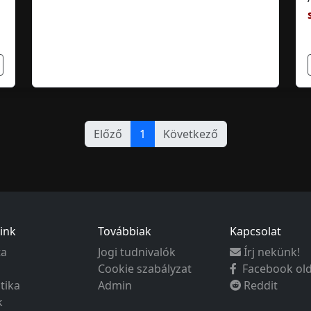
Előző
1
Következő
ink
Továbbiak
Kapcsolat
ta
Jogi tudnivalók
Írj nekünk!
Cookie szabályzat
Facebook ol
ztika
Admin
Reddit
k