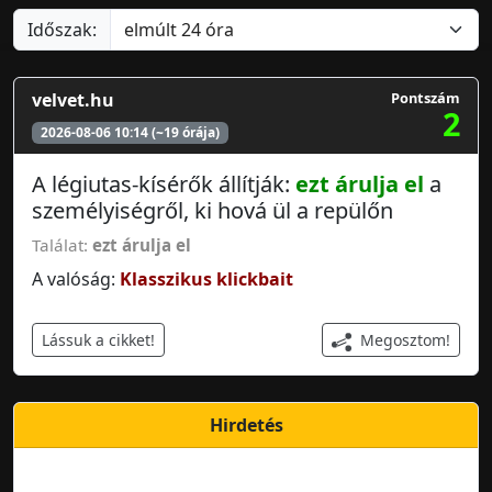
Időszak:
velvet.hu
Pontszám
2
2026-08-06 10:14 (~19 órája)
A légiutas-kísérők állítják:
ezt árulja el
a
személyiségről, ki hová ül a repülőn
Találat:
ezt árulja el
A valóság:
Klasszikus klickbait
Megosztom!
Lássuk a cikket!
Hirdetés