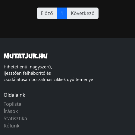
Előző
1
Következő
Mutatjuk.hu
Hihetetlenül nagyszerű,
ijesztően felháborító és
csodálatosan borzalmas cikkek gyűjteménye
Oldalaink
Toplista
Írások
Statisztika
Rólunk