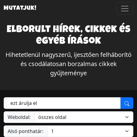
Mutatjuk!
Elborult hírek, cikkek és
egyéb írások
Hihetetlenül nagyszerű, ijesztően felháborító
és csodálatosan borzalmas cikkek
gyűjteménye
Weboldal:
Alsó ponthatár: