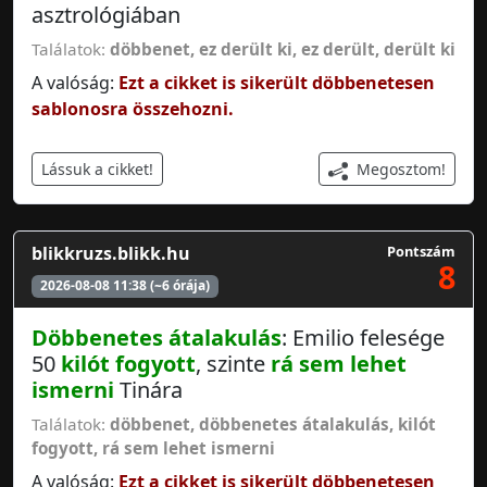
asztrológiában
Találatok:
döbbenet
,
ez derült ki
,
ez derült
,
derült ki
A valóság:
Ezt a cikket is sikerült döbbenetesen
sablonosra összehozni.
Megosztom!
Lássuk a cikket!
blikkruzs.blikk.hu
Pontszám
8
2026-08-08 11:38 (~6 órája)
Döbbenetes átalakulás
: Emilio felesége
50
kilót fogyott
, szinte
rá sem lehet
ismerni
Tinára
Találatok:
döbbenet
,
döbbenetes átalakulás
,
kilót
fogyott
,
rá sem lehet ismerni
A valóság:
Ezt a cikket is sikerült döbbenetesen