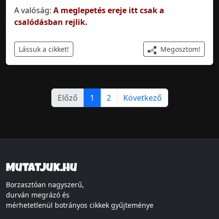
A valóság:
A meglepetés ereje itt csak a
csalódásban rejlik.
Megosztom!
Lássuk a cikket!
Előző
1
2
Következő
Mutatjuk.hu
Borzasztóan nagyszerű,
durván megrázó és
mérhetetlenül botrányos cikkek gyűjteménye