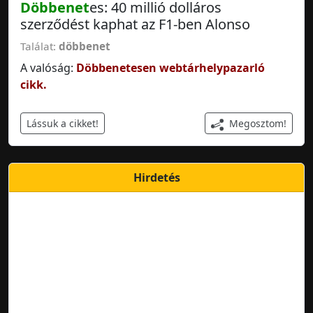
Döbbenet
es: 40 millió dolláros
szerződést kaphat az F1-ben Alonso
Találat:
döbbenet
A valóság:
Döbbenetesen webtárhelypazarló
cikk.
Megosztom!
Lássuk a cikket!
Hirdetés