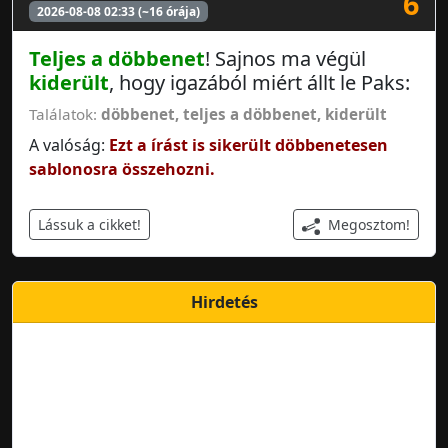
6
2026-08-08 02:33 (~16 órája)
Teljes a döbbenet
! Sajnos ma végül
kiderült
, hogy igazából miért állt le Paks:
Találatok:
döbbenet
,
teljes a döbbenet
,
kiderült
A valóság:
Ezt a írást is sikerült döbbenetesen
sablonosra összehozni.
Megosztom!
Lássuk a cikket!
Hirdetés