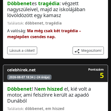
Döbbenet
es
tragédia
: végzett
nagyszüleivel, majd az iskolájában
lövöldözött egy kamasz
Találatok:
döbbenet
,
tragédia
A valóság:
Ma még csak két tragédia –
meglepően csendes nap.
Megosztom!
Lássuk a cikket!
celebhirek.net
Pontszám
5
2026-08-07 18:34 (~24 órája)
Döbbenet
! N
em hiszed
el, kié volt a
motor, ami felszínre került az apadó
Dunából
Találatok:
döbbenet
,
em hiszed