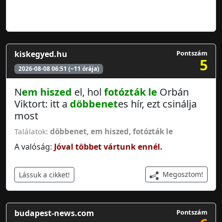
kiskegyed.hu
Pontszám
5
2026-08-08 06:51 (~11 órája)
N
em hiszed
el, hol
fotózták le
Orbán
Viktort: itt a
döbbenet
es hír, ezt csinálja
most
Találatok:
döbbenet
,
em hiszed
,
fotózták le
A valóság:
Jóval többet vártunk ennél.
Megosztom!
Lássuk a cikket!
budapest-news.com
Pontszám