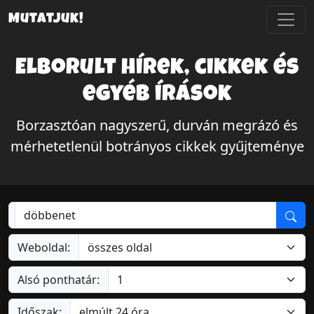
Mutatjuk!
Elborult hírek, cikkek és
egyéb írások
Borzasztóan nagyszerű, durván megrázó és
mérhetetlenül botrányos cikkek gyűjteménye
Weboldal:
Alsó ponthatár:
Időszak: