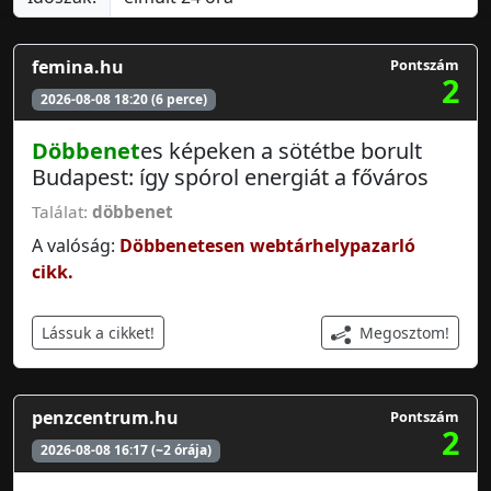
femina.hu
Pontszám
2
2026-08-08 18:20 (6 perce)
Döbbenet
es képeken a sötétbe borult
Budapest: így spórol energiát a főváros
Találat:
döbbenet
A valóság:
Döbbenetesen webtárhelypazarló
cikk.
Megosztom!
Lássuk a cikket!
penzcentrum.hu
Pontszám
2
2026-08-08 16:17 (~2 órája)