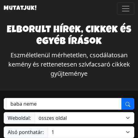
Mutatjuk!
Elborult hírek, cikkek és
egyéb írások
Eszméletlenül mérhetetlen, csodálatosan
kemény és rettenetesen szívfacsaró cikkek
gyűjteménye
Weboldal:
Alsó ponthatár: