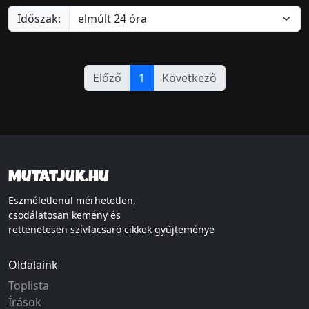
Időszak:
Előző
1
Következő
Mutatjuk.hu
Eszméletlenül mérhetetlen,
csodálatosan kemény és
rettenetesen szívfacsaró cikkek gyűjteménye
Oldalaink
Toplista
Írások