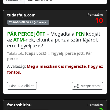
tudasfaja.com
Pontszám
10
2026-08-08 06:25 (~5 órája)
PÁR
PERCE
JÖTT
– Megadta a
PIN
kódját
az
ATM-
nek, eltűnt a pénz a számlájáról,
erre figyelj te is!
Találatok:
{Caps Lock}, !
,
figyelj
,
perce jött
,
Pár
perce
A valóság:
Még a macskánk is megérezte, hogy ez
fontos.
Megosztom!
Lássuk a cikket!
fontoshir.hu
Pontszám