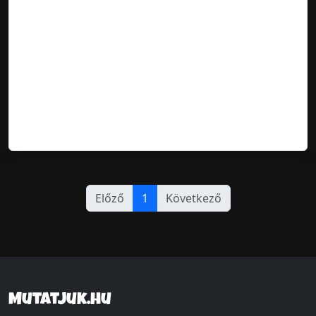
Előző
1
Következő
Mutatjuk.hu