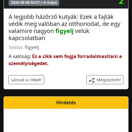
2
2026-08-08 04:57 (~6 órája)
A legjobb házőrző kutyák: Ezek a fajták
védik meg valóban az otthonodat, de egy
valamire nagyon
figyelj
velük
kapcsolatban
Találat:
figyelj
A valóság:
Ez a cikk sem fogja forradalmasítani a
személyiségedet.
Megosztom!
Lássuk a cikket!
Hirdetés