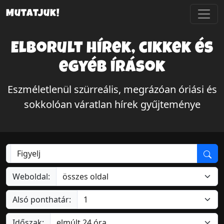
Mutatjuk!
Elborult hírek, cikkek és
egyéb írások
Eszméletlenül szürreális, megrázóan óriási és
sokkolóan váratlan hírek gyűjteménye
Weboldal:
Alsó ponthatár:
Időszak: