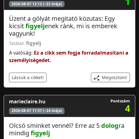
1
2026-08-07 12:12 (~23 órája)
Üzent a gólyát megitató közutas: Egy
kicsit
figyelj
enek ránk, mi is emberek
vagyunk!
Találat:
figyelj
A valóság:
Ez a cikk sem fogja forradalmasítani a
személyiségedet.
Megosztom!
Lássuk a cikket!
marieclaire.hu
Pontszám
4
2026-08-07 11:37 (~24 órája)
Olcsó sminket vennél? Erre az 5
dolog
ra
mindig
figyelj