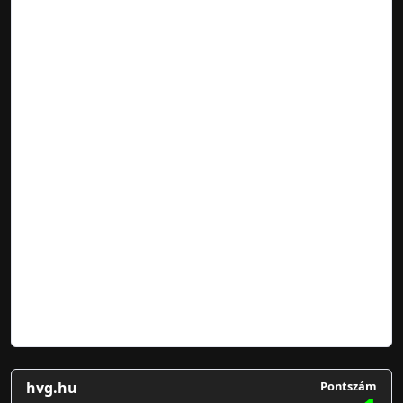
hvg.hu
Pontszám