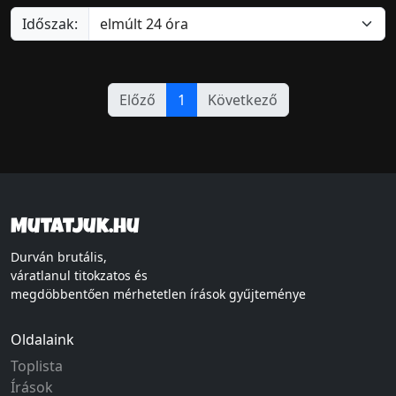
Időszak:
Előző
1
Következő
Mutatjuk.hu
Durván brutális,
váratlanul titokzatos és
megdöbbentően mérhetetlen írások gyűjteménye
Oldalaink
Toplista
Írások