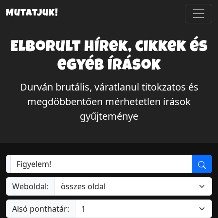
Mutatjuk!
Elborult hírek, cikkek és
egyéb írások
Durván brutális, váratlanul titokzatos és
megdöbbentően mérhetetlen írások
gyűjteménye
Weboldal:
Alsó ponthatár: