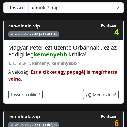
Időszak:
eva-oldala.vip
Pontszám
4
2026-08-08 22:40 (~13 órája)
Magyar Péter ezt üzente Orbánnak…ez az
eddigi leg
keményebb
kritika
!
Találatok:
!
,
kemény
,
keményebb
A valóság:
Ezt a cikket egy papagáj is megírhatta
volna.
Megosztom!
Lássuk a cikket!
eva-oldala.vip
Pontszám
6
2026-08-08 22:37 (~13 órája)