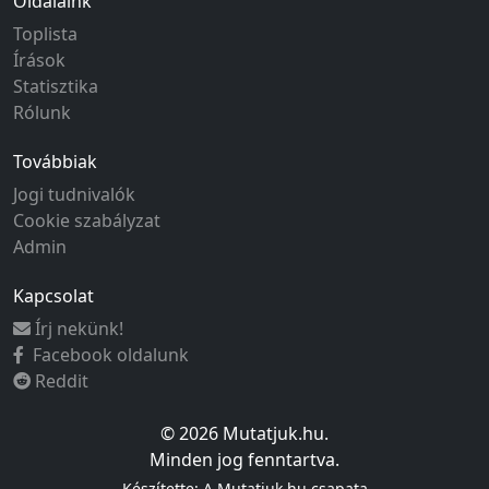
Oldalaink
Toplista
Írások
Statisztika
Rólunk
Továbbiak
Jogi tudnivalók
Cookie szabályzat
Admin
Kapcsolat
Írj nekünk!
Facebook oldalunk
Reddit
© 2026 Mutatjuk.hu.
Minden jog fenntartva.
Készítette: A Mutatjuk.hu csapata