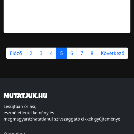
Előző
2
3
4
5
6
7
8
Következő
Mutatjuk.hu
Lesújtóan óriási,
eszméletlenül kemény és
megmagyarázhatatlanul szívszaggató cikkek gyűjteménye