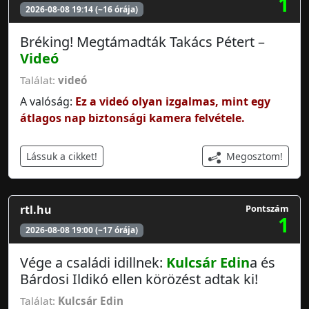
1
2026-08-08 19:14 (~16 órája)
Bréking! Megtámadták Takács Pétert –
Videó
Találat:
videó
A valóság:
Ez a videó olyan izgalmas, mint egy
átlagos nap biztonsági kamera felvétele.
Megosztom!
Lássuk a cikket!
rtl.hu
Pontszám
1
2026-08-08 19:00 (~17 órája)
Vége a családi idillnek:
Kulcsár Edin
a és
Bárdosi Ildikó ellen körözést adtak ki!
Találat:
Kulcsár Edin