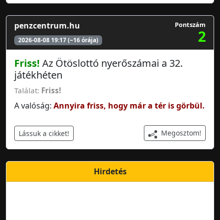
penzcentrum.hu
Pontszám
2
2026-08-08 19:17 (~16 órája)
Friss!
Az Ötöslottó nyerőszámai a 32.
játékhéten
Találat:
Friss!
A valóság:
Annyira friss, hogy már a tér is görbül.
Megosztom!
Lássuk a cikket!
Hirdetés