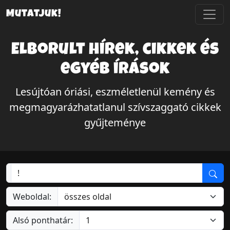
Mutatjuk!
Elborult hírek, cikkek és
egyéb írások
Lesújtóan óriási, eszméletlenül kemény és
megmagyarázhatatlanul szívszaggató cikkek
gyűjteménye
Weboldal:
Alsó ponthatár: