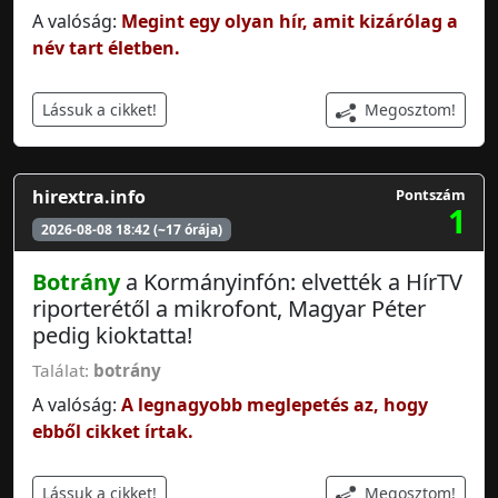
A valóság:
Megint egy olyan hír, amit kizárólag a
név tart életben.
Megosztom!
Lássuk a cikket!
hirextra.info
Pontszám
1
2026-08-08 18:42 (~17 órája)
Botrány
a Kormányinfón: elvették a HírTV
riporterétől a mikrofont, Magyar Péter
pedig kioktatta!
Találat:
botrány
A valóság:
A legnagyobb meglepetés az, hogy
ebből cikket írtak.
Megosztom!
Lássuk a cikket!