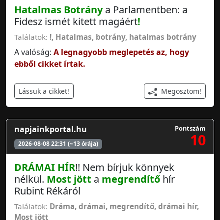
Hatalmas Botrány
a Parlamentben: a
Fidesz ismét kitett magáért
!
Találatok:
!
,
Hatalmas
,
botrány
,
hatalmas botrány
A valóság:
A legnagyobb meglepetés az, hogy
ebből cikket írtak.
Megosztom!
Lássuk a cikket!
napjainkportal.hu
Pontszám
10
2026-08-08 22:31 (~13 órája)
DRÁMAI HÍR
!! Nem bírjuk könnyek
nélkül.
Most jött
a
megrendítő
hír
Rubint Rékáról
Találatok:
Dráma
,
drámai
,
megrendítő
,
drámai hír
,
Most jött