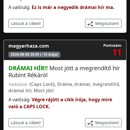
A valóság:
Ez is már a negyedik drámai hír ma.
Megosztom!
Lássuk a cikket!
magyarhaza.com
Pontszám
11
2026-08-08 20:45 (~15 órája)
DRÁMAI
HÍR!!
Most jött a megrendítő hír
Rubint Rékáról
Találatok:
{Caps Lock}, Dráma
,
drámai
,
megrendítő
,
drámai hír
,
Most jött
A valóság:
Végre rájött a cikk írója, hogy mire
való a CAPS LOCK.
Megosztom!
Lássuk a cikket!